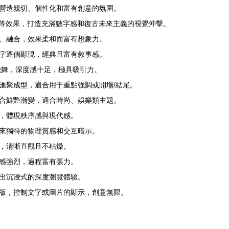
營造親切、個性化和富有創意的氛圍。
等效果，打造充滿數字感和復古未來主義的視覺沖擊。
、融合，效果柔和而富有想象力。
字逐個顯現，經典且富有敘事感。
飛舞，深度感十足，極具吸引力。
匯聚成型，適合用于重點強調或開場/結尾。
合鮮艷漸變，適合時尚、娛樂類主題。
，體現秩序感與現代感。
來獨特的物理質感和交互暗示。
，清晰直觀且不枯燥。
感強烈，過程富有張力。
出沉浸式的深度瀏覽體驗。
版，控制文字或圖片的顯示，創意無限。