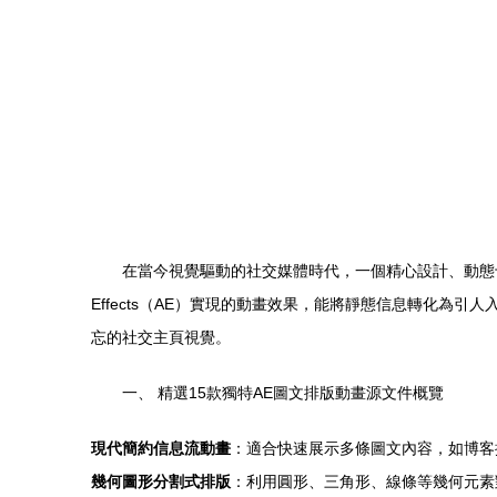
在當今視覺驅動的社交媒體時代，一個精心設計、動態十
Effects（AE）實現的動畫效果，能將靜態信息轉化為
忘的社交主頁視覺。
一、 精選15款獨特AE圖文排版動畫源文件概覽
現代簡約信息流動畫
：適合快速展示多條圖文內容，如博客
幾何圖形分割式排版
：利用圓形、三角形、線條等幾何元素