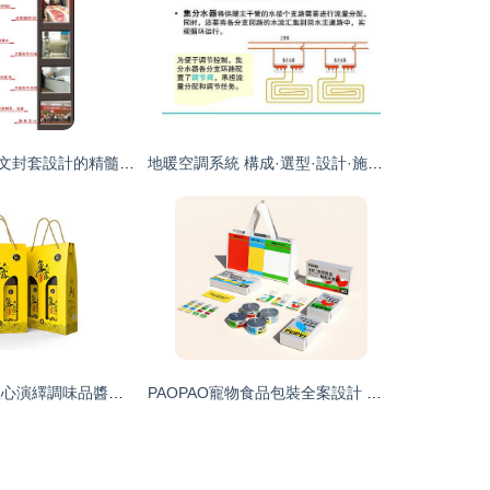
解讀云南瀚林圖文封套設計的精髓 視覺與工藝的交融
地暖空調系統 構成·選型·設計·施工全攻略（76頁PPT圖文詳解）
魚露包裝設計 匠心演繹調味品醬料的視覺魅力
PAOPAO寵物食品包裝全案設計 以溫暖與專業重塑人寵生活美學