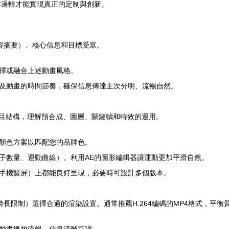
作邏輯才能實現真正的定制與創新。
容摘要）、核心信息和目標受眾。
擇或融合上述動畫風格。
及動畫的時間節奏，確保信息傳達主次分明、流暢自然。
覽項目結構，理解預合成、圖層、關鍵幀和特效的運用。
顏色方案以匹配您的品牌色。
子數量、運動曲線）。利用AE的圖形編輯器讓運動更加平滑自然。
手機豎屏）上都能良好呈現，必要時可設計多個版本。
長限制）選擇合適的渲染設置。通常推薦H.264編碼的MP4格式，平衡