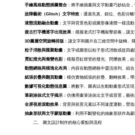
手繪風格動態插圖整合
：將手繪插畫與文字動畫巧妙結合，
故障藝術（Glitch）文字特效
：通過失真、錯位、色彩分離
液態流動融合動畫
：文字與背景色彩或圖形像液體一樣流動
復古打字機逐字出現效果
：模擬老式打字機敲擊節奏，讓文
3D圖層空間旋轉排版
：讓文字和圖片在三維空間中旋轉、
粒子消散與匯聚動畫
：文字或圖形以粒子形式消散或從四處
霓虹燈光與漸變色彩
：模擬霓虹燈管的發光、閃爍效果，結
動態網格與模塊化布局
：內容在動態網格中靈活排列、組合
紙張折疊與翻頁動畫
：模仿實物紙張的折疊、翻轉效果，帶
數據可視化動態信息圖
：將數字、圖表以生動動畫形式呈現
筆刷涂抹式文字揭示
：仿佛用畫筆涂抹出文字或背景，藝術
全屏視差滾動效果
：背景與前景元素以不同速度運動，營造
抽象形狀與文字蒙版動畫
：利用不斷變化的抽象形狀作為蒙
二、 圖文設計制作的核心要點與流程