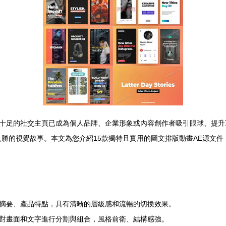
足的社交主頁已成為個人品牌、企業形象或內容創作者吸引眼球、提升互動率的
引人入勝的視覺故事。本文為您介紹15款獨特且實用的圖文排版動畫AE源
摘要、產品特點，具有清晰的層級感和流暢的切換效果。
對畫面和文字進行分割與組合，風格前衛、結構感強。