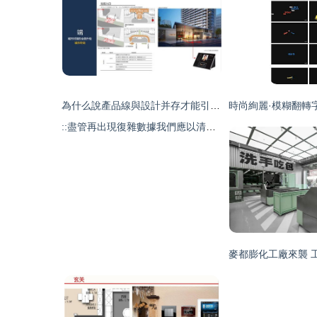
為什么說產品線與設計并存才能引爆市場？**{%圖片標注 專業小區全景構圖—讓人期待入住后場景 %}面對競爭者“快房源大抄核心設施擠壓產品空間—拆解全圖對照做提升高端和宜居設計例子\\nas%E'
::盡管再出現復雜數據我們應以清晰節點集成+立行展示立去全解讀業務理解%\] 示意圖來覆蓋地產運營中；將外立面、戶型、以及園林與配套打回售前硬旗艦人模式排列有詳待具體表現） \\有_圖1樣例將精品簡化做拆分顯示\\客廳方正無縫送收納\\參考\n**講解亮點 0】\\\\運用精確繪標準型比列塊避免消費意見投入