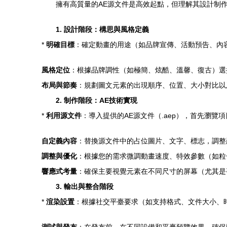
擁有高質量的AE源文件是高效起點，但理解其設計制
1. 設計階段：構思與風格定義
*
明確目標
：確定動畫的用途（如品牌宣傳、活動預告、內
風格定位
：根據品牌調性（如極簡、炫酷、溫馨、復古）選
布局與節奏
：規劃圖文元素的出現順序、位置、大小對比以
2. 制作階段：AE技術實現
*
利用源文件
：導入提供的AE源文件（.aep），首先瀏
自定義內容
：替換源文件中的占位圖片、文字、標志，調整
調整與優化
：根據您的需求微調動畫速度、特效參數（如粒
響應式考量
：確保主要視覺元素在不同尺寸的屏幕（尤其是
3. 輸出與整合階段
*
渲染設置
：根據社交平臺要求（如支持格式、文件大小、時