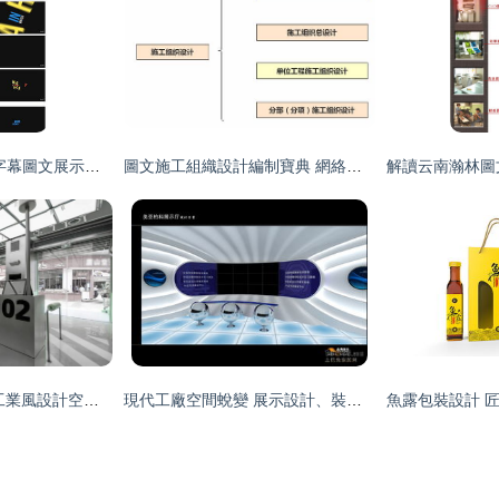
時尚絢麗·模糊翻轉字幕圖文展示模版 打造視覺新體驗的高清AEP資源解析
圖文施工組織設計編制寶典 網絡技術支持全攻略
麥都膨化工廠來襲 工業風設計空間中的細節美學
現代工廠空間蛻變 展示設計、裝修效果圖與網絡技術服務的融合創新