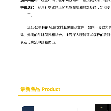
測試與發布
：在發布前，在不同設備和平臺預覽效果，確保
持續迭代
：關注社交媒體上的視覺趨勢和觀眾反饋，定期更
三、
這15款獨特的AE圖文排版動畫源文件，如同一套強
遞、鮮明的品牌個性相結合。通過深入理解這些模板的設計
頁在信息流中脫穎而出。
最新產品
Product