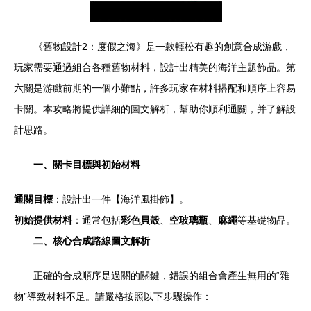
《舊物設計2：度假之海》是一款輕松有趣的創意合成游戲，
玩家需要通過組合各種舊物材料，設計出精美的海洋主題飾品。第
六關是游戲前期的一個小難點，許多玩家在材料搭配和順序上容易
卡關。本攻略將提供詳細的圖文解析，幫助你順利通關，并了解設
計思路。
一、關卡目標與初始材料
通關目標
：設計出一件【海洋風掛飾】。
初始提供材料
：通常包括
彩色貝殼
、
空玻璃瓶
、
麻繩
等基礎物品。
二、核心合成路線圖文解析
正確的合成順序是過關的關鍵，錯誤的組合會產生無用的“雜
物”導致材料不足。請嚴格按照以下步驟操作：