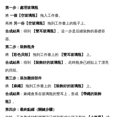
第一步：處理玻璃瓶
將
一個【空玻璃瓶】
拖入工作臺。
再將
另一份【空玻璃瓶】
拖到工作臺上的瓶子上。
合成結果
：得到
【雙耳玻璃瓶】
。這一步是后續裝飾的基礎容
器。
第二步：裝飾瓶身
將
【彩色貝殼】
拖到工作臺上的
【雙耳玻璃瓶】
上。
合成結果
：得到
【裝飾好的玻璃瓶】
。此時瓶身已經貼上了漂亮
的貝殼。
第三步：添加懸掛部件
將
【麻繩】
拖到工作臺上的
【裝飾好的玻璃瓶】
上。
合成結果
：麻繩會系在玻璃瓶的雙耳上，形成
【帶繩的裝飾
瓶】
。
第四步：最終點綴（關鍵步驟）