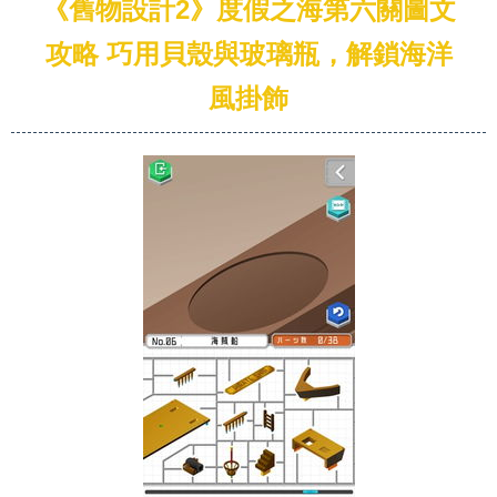
《舊物設計2》度假之海第六關圖文
攻略 巧用貝殼與玻璃瓶，解鎖海洋
風掛飾