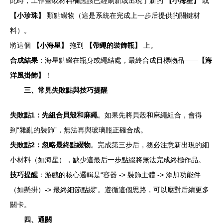
此時，工作臺或材料欄應該已經刷新或出現了新的
【小海星】
或
【小珍珠】
類點綴物（這是系統在完成上一步后提供的關鍵材
料）。
將這個
【小海星】
拖到
【帶繩的裝飾瓶】
上。
合成結果
：海星點綴在瓶身或繩結處，最終合成目標物品——
【海
洋風掛飾】
！
三、常見失敗點與技巧提醒
失敗點1：先組合貝殼和麻繩
。如果先將貝殼和麻繩組合，會得
到“雜亂的裝飾”，無法再與玻璃瓶正確合成。
失敗點2：忽略最終點綴物
。完成第三步后，務必注意新出現的細
小材料（如海星），缺少這最后一步點綴將無法完成終極作品。
技巧提醒
：游戲的核心邏輯是“容器 -> 裝飾主體 -> 添加功能件
（如懸掛）-> 最終細節點綴”。遵循這個思路，可以應對后續更多
關卡。
四、通關